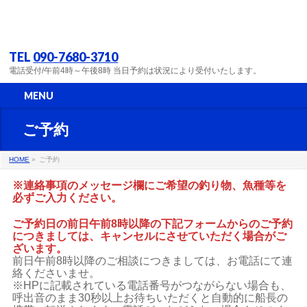
TEL
090-7680-3710
電話受付/午前4時～午後8時 当日予約は状況により受付いたします。
MENU
ご予約
HOME
»
ご予約
※連絡事項のメッセージ欄にご希望の釣り物、魚種等を
必ずご入力ください。
ご予約日の前日午前8時以降の下記フォームからのご予約
につきましては、キャンセルにさせていただく場合がご
ざいます。
前日午前8時以降のご相談につきましては、お電話にて連
絡くださいませ。
※HPに記載されている電話番号がつながらない場合も、
呼出音のまま30秒以上お待ちいただくと自動的に船長の