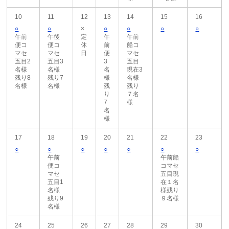
10
11
12
13
14
15
16
○
○
×
○
○
○
○
午前
午後
定
午
午前
便コ
便コ
休
前
船コ
マセ
マセ
日
便
マセ
五目2
五目3
3
五目
名様
名様
名
現在3
残り8
残り7
様
名様
名様
名様
残
残り
り
７名
7
様
名
様
17
18
19
20
21
22
23
○
○
○
○
○
○
○
午前
午前船
便コ
コマセ
マセ
五目現
五目1
在１名
名様
様残り
残り9
９名様
名様
24
25
26
27
28
29
30