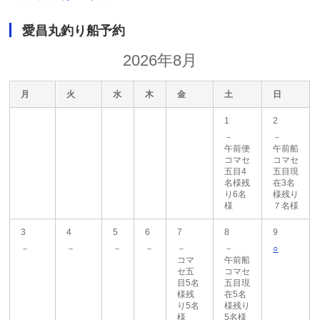
愛昌丸釣り船予約
2026年8月
月
火
水
木
金
土
日
1
2
－
－
午前便
午前船
コマセ
コマセ
五目4
五目現
名様残
在3名
り6名
様残り
様
７名様
3
4
5
6
7
8
9
－
－
－
－
－
－
○
コマ
午前船
セ五
コマセ
目5名
五目現
様残
在5名
り5名
様残り
様
5名様