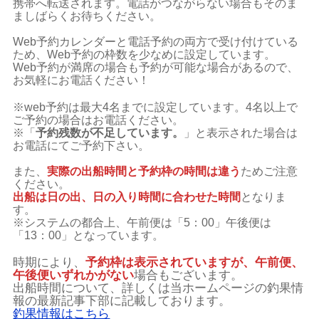
携帯へ転送されます。電話がつながらない場合もそのま
ましばらくお待ちください。
Web予約カレンダーと電話予約の両方で受け付けている
ため、Web予約の枠数を少なめに設定しています。
Web予約が満席の場合も予約が可能な場合があるので、
お気軽にお電話ください！
※web予約は最大4名までに設定しています。4名以上で
ご予約の場合はお電話ください。
※「
予約残数が不足しています。
」と表示された場合は
お電話にてご予約下さい。
また、
実際の出船時間と予約枠の時間は違う
ためご注意
ください。
出船は日の出、日の入り時間に合わせた時間
となりま
す。
※システムの都合上、午前便は「5：00」午後便は
「13：00」となっています。
時期により、
予約枠は表示されていますが、午前便、
午後便いずれかがない
場合もございます。
出船時間について、詳しくは当ホームページの釣果情
報の最新記事下部に記載しております。
釣果情報はこちら