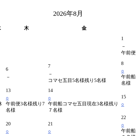
2026年8月
水
木
金
1
－
午前便
8
7
6
○
－
午前船
－
コマセ五目5名様残り5名様
名様
13
14
15
○
○
休
午前便3名様残り7
午前船コマセ五目現在3名様残り
○
名様
７名様
22
20
21
○
午前船
○
○