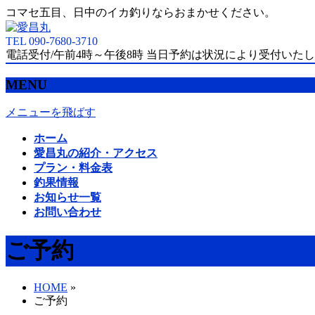
コマセ五目、日中のイカ釣りならおまかせください。
TEL 090-7680-3710
電話受付/午前4時～午後8時 当日予約は状況により受付いた
MENU
メニューを飛ばす
ホーム
愛昌丸の紹介・アクセス
プラン・料金表
釣果情報
お知らせ一覧
お問い合わせ
ご予約
HOME
»
ご予約