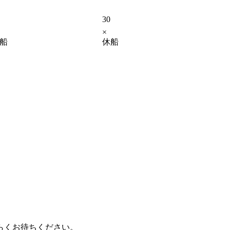
30
×
船
休船
らくお待ちください。