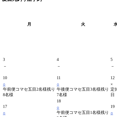
月
火
3
4
5
－
－
－
10
11
12
○
○
×
午前便コマセ五目2名様残り
午後便コマセ五目3名様残り
定
8名様
7名様
日
18
17
19
○
午前便コマセ五目1名様残り
○
○