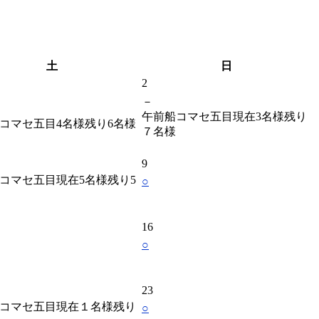
土
日
2
－
午前船コマセ五目現在3名様残り
コマセ五目4名様残り6名様
７名様
9
コマセ五目現在5名様残り5
○
16
○
23
コマセ五目現在１名様残り
○