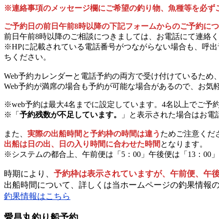
※連絡事項のメッセージ欄にご希望の釣り物、魚種等を必ず
ご予約日の前日午前8時以降の下記フォームからのご予約に
前日午前8時以降のご相談につきましては、お電話にて連絡
※HPに記載されている電話番号がつながらない場合も、呼出
ちください。
Web予約カレンダーと電話予約の両方で受け付けているため
Web予約が満席の場合も予約が可能な場合があるので、お気
※web予約は最大4名までに設定しています。4名以上でご予
※「
予約残数が不足しています。
」と表示された場合はお電
また、
実際の出船時間と予約枠の時間は違う
ためご注意くだ
出船は日の出、日の入り時間に合わせた時間
となります。
※システムの都合上、午前便は「5：00」午後便は「13：00
時期により、
予約枠は表示されていますが、午前便、午
出船時間について、詳しくは当ホームページの釣果情報
釣果情報はこちら
愛昌丸釣り船予約