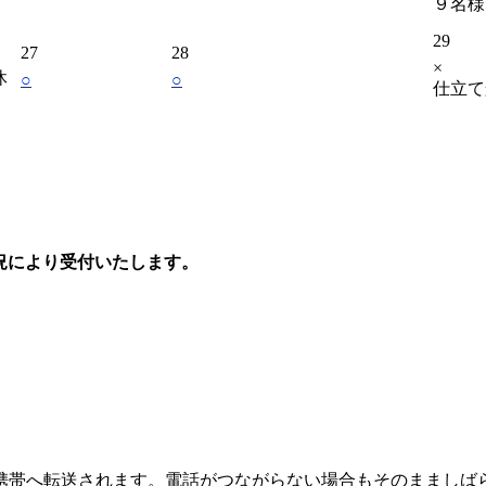
９名様
29
27
28
×
休
○
○
仕立て
状況により受付いたします。
の携帯へ転送されます。電話がつながらない場合もそのまましば