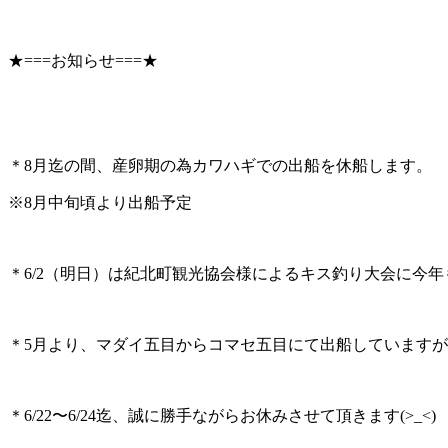
★===お知らせ===★
＊8月迄の間、産卵期の為カワハギでの出船を休船します。
※8月中旬頃より出船予定
＊6/2（明日）は紀北町観光協会様によるキス釣り大会に今
＊5月より、マダイ五目からコマセ五目にて出船していますが
＊6/22〜6/24迄、誠に勝手ながらお休みさせて頂きます(>_<)