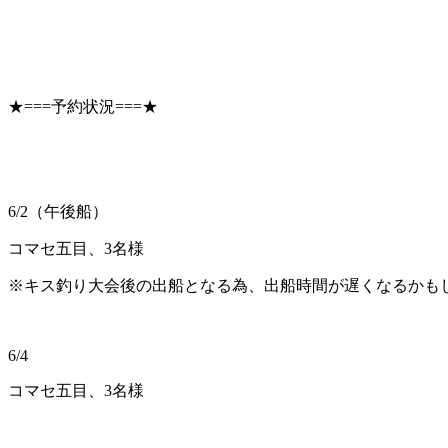
★===予約状況===★
6/2（午後船）
コマセ五目、3名様
※キス釣り大会後の出船となる為、出船時間が遅くなるかも
6/4
コマセ五目、3名様