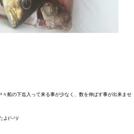
中々船の下迄入って来る事が少なく、数を伸ばす事が出来ませ
^-^)/