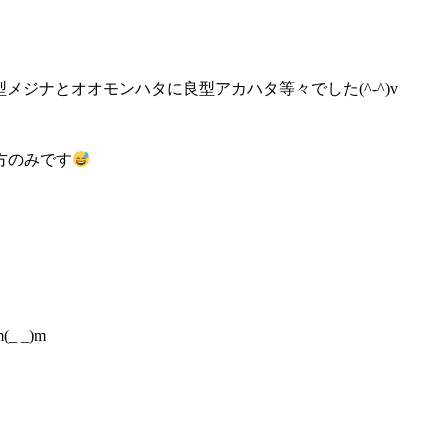
型メジナとオオモンハタに良型アカハタ等々でした(^-^)v
方のみです
 _)m