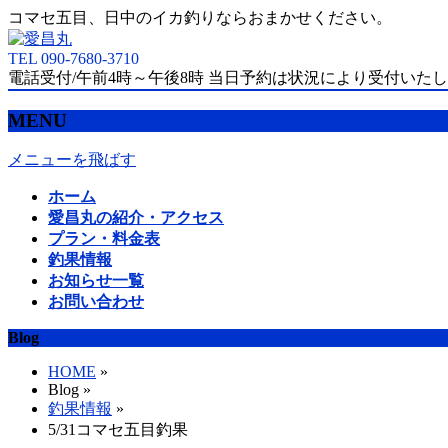
コマセ五目、日中のイカ釣りならおまかせください。
TEL 090-7680-3710
電話受付/午前4時～午後8時 当日予約は状況により受付いた
MENU
メニューを飛ばす
ホーム
愛昌丸の紹介・アクセス
プラン・料金表
釣果情報
お知らせ一覧
お問い合わせ
Blog
HOME
»
Blog »
釣果情報
»
5/31コマセ五目釣果